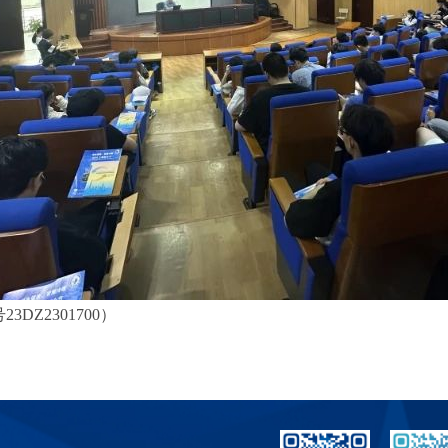
Z2301700）