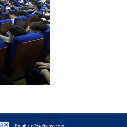
Email：
office@cnssr.org